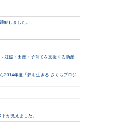
締結しました。
ち～妊娠・出産・子育てを支援する助産
2014年度「夢を生きる さくらプロジ
.R.からゲストが見えました。