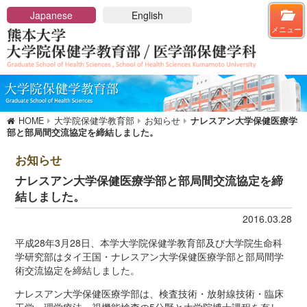
メニューを閉じる
Japanese
English
メニュー
HOME
大学院保健学教育部
保健学教育部長メッセージ
HOME
大学院保健学教育部
お知らせ
ナレスアン大学保健医療学
アドミッションポリシー
部と部局間交流協定を締結しました。
保健学教育部の概要
お知らせ
概要
構成
ナレスアン大学保健医療学部と部局間交流協定を締
社会人学生に対する教育的配慮
結しました。
課程の紹介
2016.03.28
博士前期課程
平成28年3月28日、本学大学院保健学教育部及び大学院生命科
博士後期課程
学研究部はタイ王国・ナレスアン大学保健医療学部と部局間学
分野一覧
術交流協定を締結しました。
入試のご案内
ナレスアン大学保健医療学部は、検査技術・放射線技術・臨床