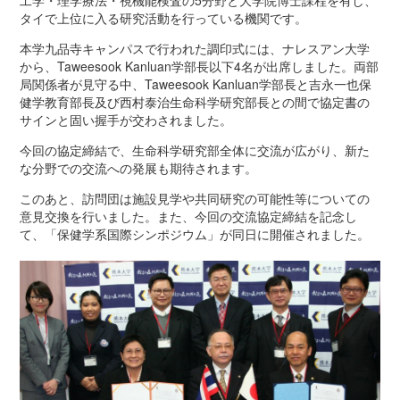
工学・理学療法・視機能検査の5分野と大学院博士課程を有し、
大学院生へ
タイで上位に入る研究活動を行っている機関です。
学位申請について
学位論文審査基準について
本学九品寺キャンパスで行われた調印式には、ナレスアン大学
事務手続き・各種証明書の発行等について
から、Taweesook Kanluan学部長以下4名が出席しました。両部
局関係者が見守る中、Taweesook Kanluan学部長と吉永一也保
学事暦
健学教育部長及び西村泰治生命科学研究部長との間で協定書の
サインと固い握手が交わされました。
医学部保健学科
保健学科長メッセージ
今回の協定締結で、生命科学研究部全体に交流が広がり、新た
な分野での交流への発展も期待されます。
学科の概要
このあと、訪問団は施設見学や共同研究の可能性等についての
専攻の紹介
意見交換を行いました。また、今回の交流協定締結を記念し
教員一覧
て、「保健学系国際シンポジウム」が同日に開催されました。
入試のご案内
資格及び免許
卒業後の進路
紀要
学事暦・時間割
交通アクセス