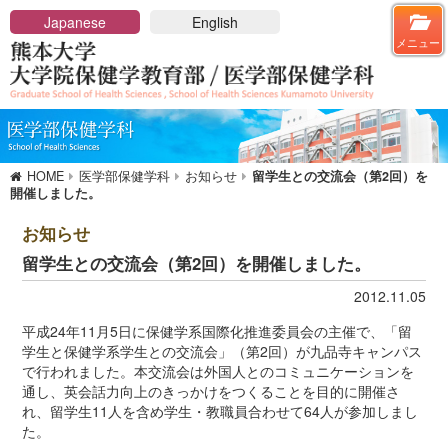
メニューを閉じる
Japanese
English
メニュー
HOME
大学院保健学教育部
大学院概要
HOME
医学部保健学科
お知らせ
留学生との交流会（第2回）を
保健学教育部長メッセージ
開催しました。
アドミッションポリシー
保健学教育部の概要
お知らせ
教育課程と講座一覧
留学生との交流会（第2回）を開催しました。
博士前期課程
2012.11.05
博士後期課程
講座及び教員一覧
平成24年11月5日に保健学系国際化推進委員会の主催で、「留
学生と保健学系学生との交流会」（第2回）が九品寺キャンパス
入学希望の方へ
で行われました。本交流会は外国人とのコミュニケーションを
入試のご案内
通し、英会話力向上のきっかけをつくることを目的に開催さ
れ、留学生11人を含め学生・教職員合わせて64人が参加しまし
在学生への情報
た。
学位申請・学位論文審査基準について