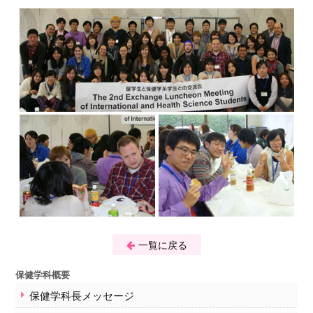
事務手続きについて
学事暦・時間割
保健学教育部の活動
紀要
医学部保健学科
保健学科概要
保健学科長メッセージ
学科の概要
専攻の紹介
教育課程
資格及び免許
卒業後の進路
講座及び教員一覧
入学希望の方へ
一覧に戻る
入試のご案内
オープンキャンパス
保健学科概要
保健学科長メッセージ
在学生への情報