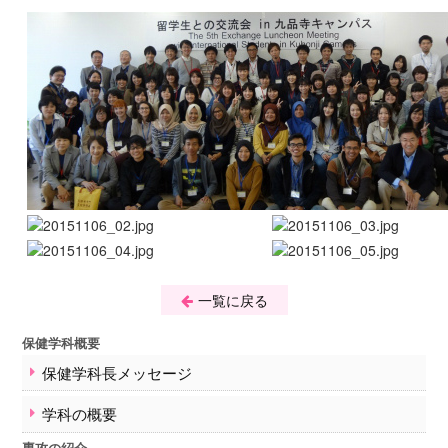
事務手続きについて
学事暦・時間割
保健学教育部の活動
紀要
医学部保健学科
保健学科概要
保健学科長メッセージ
学科の概要
専攻の紹介
教育課程
資格及び免許
卒業後の進路
一覧に戻る
講座及び教員一覧
保健学科概要
入学希望の方へ
入試のご案内
保健学科長メッセージ
オープンキャンパス
学科の概要
在学生への情報
専攻の紹介