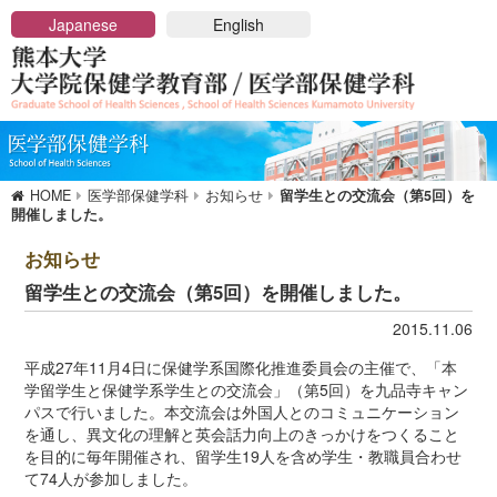
メニューを閉じる
Japanese
English
HOME
大学院保健学教育部
大学院概要
HOME
医学部保健学科
お知らせ
留学生との交流会（第5回）を
保健学教育部長メッセージ
開催しました。
アドミッションポリシー
保健学教育部の概要
お知らせ
教育課程と講座一覧
留学生との交流会（第5回）を開催しました。
博士前期課程
2015.11.06
博士後期課程
講座及び教員一覧
平成27年11月4日に保健学系国際化推進委員会の主催で、「本
学留学生と保健学系学生との交流会」（第5回）を九品寺キャン
入学希望の方へ
パスで行いました。本交流会は外国人とのコミュニケーション
入試のご案内
を通し、異文化の理解と英会話力向上のきっかけをつくること
を目的に毎年開催され、留学生19人を含め学生・教職員合わせ
在学生への情報
て74人が参加しました。
学位申請・学位論文審査基準について