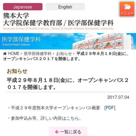
メニューを閉じる
Japanese
English
メニュー
HOME
大学院保健学教育部
大学院概要
HOME
医学部保健学科
お知らせ
平成２９年８月１８日(金)に、
保健学教育部長メッセージ
オープンキャンパス２０１７を開催します。
アドミッションポリシー
保健学教育部の概要
お知らせ
教育課程と講座一覧
平成２９年８月１８日(金)に、オープンキャンパス２
博士前期課程
０１７を開催します。
博士後期課程
2017.07.04
講座及び教員一覧
入学希望の方へ
・平成２９年度熊本大学オープンキャンパス概要 [
PDF
]
入試のご案内
・参加申込み等、詳しい内容は
こちら
。
在学生への情報
一覧に戻る
学位申請・学位論文審査基準について