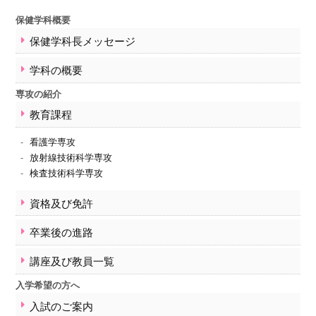
事務手続きについて
学事暦・時間割
保健学科概要
保健学科長メッセージ
保健学教育部の活動
紀要
学科の概要
医学部保健学科
専攻の紹介
保健学科概要
教育課程
保健学科長メッセージ
学科の概要
看護学専攻
放射線技術科学専攻
専攻の紹介
検査技術科学専攻
教育課程
資格及び免許
資格及び免許
卒業後の進路
講座及び教員一覧
卒業後の進路
入学希望の方へ
講座及び教員一覧
入試のご案内
オープンキャンパス
入学希望の方へ
在学生への情報
入試のご案内