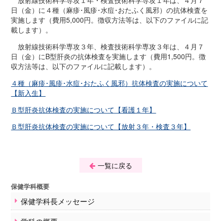
放射線技術科学専攻１年・検査技術科学専攻１年は、４月７
事務手続きについて
日（金）に４種（麻疹･風疹･水痘･おたふく風邪）の抗体検査を
学事暦・時間割
実施します（費用5,000円。徴収方法等は、以下のファイルに記
載します）。
保健学教育部の活動
紀要
放射線技術科学専攻３年、検査技術科学専攻３年は、４月７
日（金）にB型肝炎の抗体検査を実施します（費用1,500円。徴
医学部保健学科
収方法等は、以下のファイルに記載します）。
保健学科概要
４種（麻疹･風疹･水痘･おたふく風邪）抗体検査の実施について
保健学科長メッセージ
【新入生】
学科の概要
Ｂ型肝炎抗体検査の実施について【看護１年】
専攻の紹介
教育課程
Ｂ型肝炎抗体検査の実施について【放射３年・検査３年】
資格及び免許
卒業後の進路
講座及び教員一覧
一覧に戻る
入学希望の方へ
入試のご案内
保健学科概要
オープンキャンパス
保健学科長メッセージ
在学生への情報