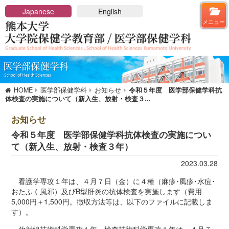
メニューを閉じる
Japanese
English
メニュー
HOME
大学院保健学教育部
大学院概要
HOME
医学部保健学科
お知らせ
令和５年度 医学部保健学科抗
保健学教育部長メッセージ
体検査の実施について（新入生、放射・検査３...
アドミッションポリシー
保健学教育部の概要
お知らせ
教育課程と講座一覧
令和５年度 医学部保健学科抗体検査の実施につい
博士前期課程
て（新入生、放射・検査３年）
博士後期課程
2023.03.28
講座及び教員一覧
入学希望の方へ
看護学専攻１年は、４月７日（金）に４種（麻疹･風疹･水痘･
おたふく風邪）及びB型肝炎の抗体検査を実施します（費用
入試のご案内
5,000円＋1,500円。徴収方法等は、以下のファイルに記載しま
在学生への情報
す）。
学位申請・学位論文審査基準について